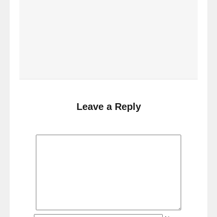
p
o
n
s
e
.
Leave a Reply