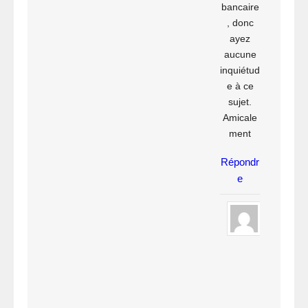
bancaire
, donc
ayez
aucune
inquiétud
e à ce
sujet.
Amicale
ment
Répondr
e
B
a
k
a
r
y